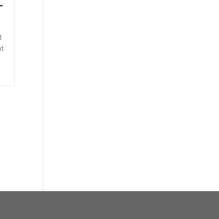
-
t
ht